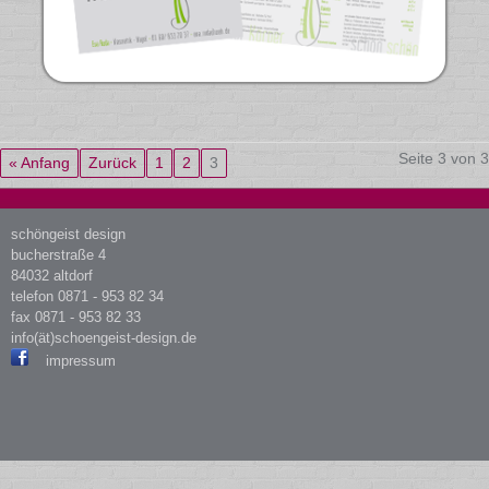
Seite 3 von 3
« Anfang
Zurück
1
2
3
schöngeist design
bucherstraße 4
84032 altdorf
telefon
0871 - 953 82 34
fax 0871 - 953 82 33
info(ät)schoengeist-design.de
impressum