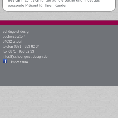
design
macht sich für Sie auf die Suche und findet das
passende Präsent für Ihren Kunden.
schöngeist design
bucherstraße 4
84032 altdorf
telefon
0871 - 953 82 34
fax 0871 - 953 82 33
info(ät)schoengeist-design.de
impressum